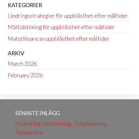
KATEGORIER
Lindringsstrategier för uppblåsthet efter måltider
Måltidstiming för uppblåsthet efter måltider
Matutlösare av uppblåsthet efter måltider
ARKIV
March 2026
February 2026
SENASTE INLÄGG
Hydrering: Vattenintag, Tidsplanering,
Temperatur