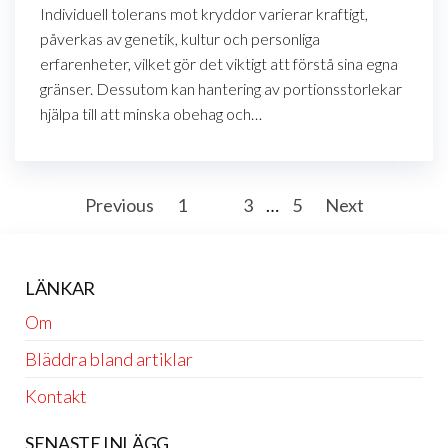
Individuell tolerans mot kryddor varierar kraftigt,
påverkas av genetik, kultur och personliga
erfarenheter, vilket gör det viktigt att förstå sina egna
gränser. Dessutom kan hantering av portionsstorlekar
hjälpa till att minska obehag och…
Posts
Previous
1
2
3
…
5
Next
pagination
LÄNKAR
Om
Bläddra bland artiklar
Kontakt
SENASTE INLÄGG