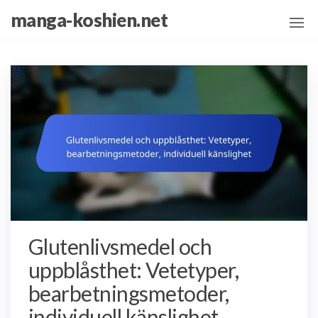
Skip
manga-koshien.net
to
the
content
Glutenlivsmedel och
uppblåsthet: Vetetyper,
bearbetningsmetoder,
individuell känslighet