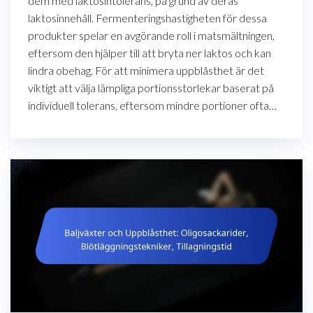
dem med laktosintolerans, på grund av deras
laktosinnehåll. Fermenteringshastigheten för dessa
produkter spelar en avgörande roll i matsmältningen,
eftersom den hjälper till att bryta ner laktos och kan
lindra obehag. För att minimera uppblåsthet är det
viktigt att välja lämpliga portionsstorlekar baserat på
individuell tolerans, eftersom mindre portioner ofta…