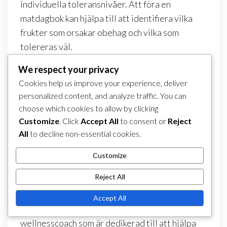
individuella toleransnivåer. Att föra en
matdagbok kan hjälpa till att identifiera vilka
frukter som orsakar obehag och vilka som
tolereras väl.
We respect your privacy
Category
Matutlösare av uppblåsthet efter måltider
Post
Cookies help us improve your experience, deliver
Previous
PREVIOUS
NEXT
Next
personalized content, and analyze traffic. You can
Kryddig mat och
Kostdagbok: Metoder
navigation
Post
Post
choose which cookies to allow by clicking
uppblåsthet: Effekter
för att spåra utlösare
Customize
. Click
Accept All
to consent or
Reject
av capsaicin, individuell
av uppblåsthet
All
to decline non-essential cookies.
tolerans,
portionsstorlekar
Customize
About The Author
Reject All
Clara Mitchell
Accept All
Clara Mitchell är en näringsentusiast och
wellnesscoach som är dedikerad till att hjälpa