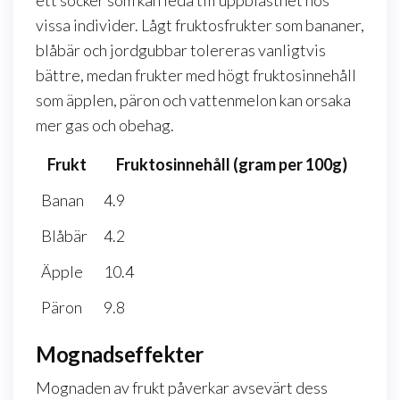
ett socker som kan leda till uppblåsthet hos
vissa individer. Lågt fruktosfrukter som bananer,
blåbär och jordgubbar tolereras vanligtvis
bättre, medan frukter med högt fruktosinnehåll
som äpplen, päron och vattenmelon kan orsaka
mer gas och obehag.
Frukt
Fruktosinnehåll (gram per 100g)
Banan
4.9
Blåbär
4.2
Äpple
10.4
Päron
9.8
Mognadseffekter
Mognaden av frukt påverkar avsevärt dess