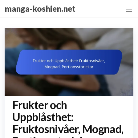
Skip
manga-koshien.net
to
the
content
Frukter och
Uppblåsthet:
Fruktosnivåer, Mognad,