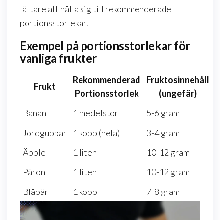
lättare att hålla sig till rekommenderade
portionsstorlekar.
Exempel på portionsstorlekar för
vanliga frukter
Rekommenderad
Fruktosinnehåll
Frukt
Portionsstorlek
(ungefär)
Banan
1 medelstor
5-6 gram
Jordgubbar
1 kopp (hela)
3-4 gram
Äpple
1 liten
10-12 gram
Päron
1 liten
10-12 gram
Blåbär
1 kopp
7-8 gram