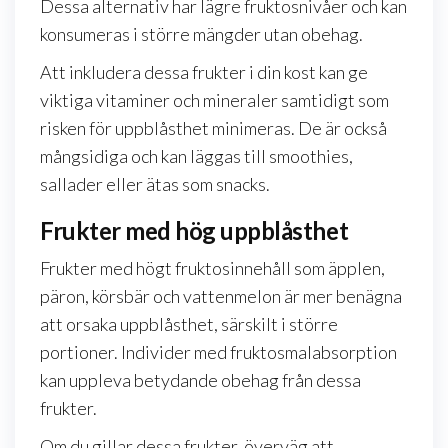
Dessa alternativ har lägre fruktosnivåer och kan
konsumeras i större mängder utan obehag.
Att inkludera dessa frukter i din kost kan ge
viktiga vitaminer och mineraler samtidigt som
risken för uppblåsthet minimeras. De är också
mångsidiga och kan läggas till smoothies,
sallader eller ätas som snacks.
Frukter med hög uppblåsthet
Frukter med högt fruktosinnehåll som äpplen,
päron, körsbär och vattenmelon är mer benägna
att orsaka uppblåsthet, särskilt i större
portioner. Individer med fruktosmalabsorption
kan uppleva betydande obehag från dessa
frukter.
Om du gillar dessa frukter, överväg att