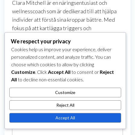
Clara Mitchell är en näringsentusiast och
wellnesscoach som är dedikerad till att hjälpa
individer att förstå sina kroppar bättre. Med
fokus på att kartlägga triggers och
måltidsrutiner ger hon praktiska råd för att
We respect your privacy
hantera uppblåsthet efter måltider. Clara tror
Cookies help us improve your experience, deliver
att medveten ätande kan förändra liv och hon
personalized content, and analyze traffic. You can
brinner för att dela med sig av sina insikter
choose which cookies to allow by clicking
genom sitt skrivande.
Customize
. Click
Accept All
to consent or
Reject
All
to decline non-essential cookies.
Leave a Reply
Customize
Your email address will not be published.
Required fields are marked
*
Reject All
Comment
*
Accept All