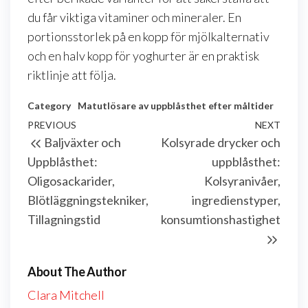
du får viktiga vitaminer och mineraler. En
portionsstorlek på en kopp för mjölkalternativ
och en halv kopp för yoghurter är en praktisk
riktlinje att följa.
Category
Matutlösare av uppblåsthet efter måltider
Post
Previous
PREVIOUS
NEXT
Next
Baljväxter och
Kolsyrade drycker och
navigation
Post
Post
Uppblåsthet:
uppblåsthet:
Oligosackarider,
Kolsyranivåer,
Blötläggningstekniker,
ingredienstyper,
Tillagningstid
konsumtionshastighet
About The Author
Clara Mitchell