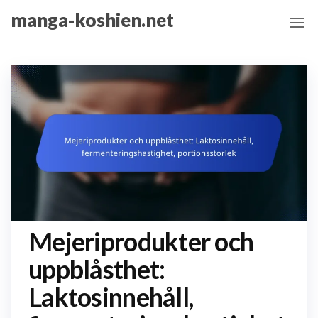
Skip
manga-koshien.net
to
the
content
Mejeriprodukter och
uppblåsthet:
Laktosinnehåll,