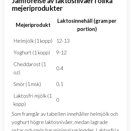
Jämförelse av laktosnivåer i olika
mejeriprodukter
Laktosinnehåll (gram per
Mejeriprodukt
portion)
Helmjölk (1 kopp)
12-13
Yoghurt (1 kopp)
9-12
Cheddarost (1
0.4
oz)
Smör (1 msk)
0.1
Laktosfri mjölk (1
0
kopp)
Som framgår av tabellen innehåller helmjölk och
yoghurt högre laktosnivåer, medan lagrade
ostar och smör har minimala mängder. Laktosfria