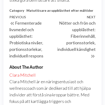
Category
Matutlösare av uppblåsthet efter måltider
Post
Previous
PREVIOUS
NEXT
Next
Fermenterade
Nötter och frön och
navigation
Post
Post
livsmedel och
uppblåsthet:
uppblåsthet:
Fiberinnehåll,
Probiotiska nivåer,
portionsstorlek,
portionsstorlekar,
individuell känslighet
individuell respons
About The Author
Clara Mitchell
Clara Mitchell är en näringsentusiast och
wellnesscoach som är dedikerad till att hjälpa
individer att förstå sina kroppar bättre. Med
fokus på att kartlägga triggers och