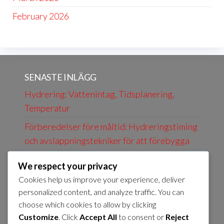
February 2026
SENASTE INLÄGG
Hydrering: Vattenintag, Tidsplanering,
Temperatur
Förberedelser före måltid: Hydreringstiming
och avslappningstekniker för att förebygga
uppblåsthet
We respect your privacy
Måltidsförberedelse Tidsplan:
Cookies help us improve your experience, deliver
Tillagningsmetoder och Tidsramar för
personalized content, and analyze traffic. You can
Måltider som är Snälla mot Uppblåsthet
choose which cookies to allow by clicking
Customize
. Click
Accept All
to consent or
Reject
Varmt vatten: Fördelar, temperatur,