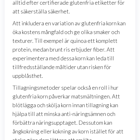
alltid efter certifierade glutenfria etiketter för
att säkerställa säkerhet.
Att inkludera en variation av glutenfria korn kan
öka kostens mångfald och ge olika smaker och
texturer. Till exempel är quinoa ett komplett
protein, medan brunt ris erbjuder fiber. Att
experimentera med dessa korn kan leda till
tillfredsställande måltider utan risken för
uppblåsthet.
Tillagningsmetoder spelar också en roll i hur
glutenfria korn påverkar matsmältningen. Att
blötlägga och skölja korn innan tillagning kan
hjälpa till att minska anti-näringsämnen och
förbättra näringsupptaget. Dessutom kan
ångkokning eller kokning av korn istället för att
steka göra dem lättare att smälta.