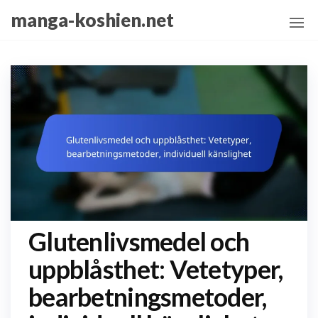
Skip
manga-koshien.net
to
the
content
Glutenlivsmedel och
uppblåsthet: Vetetyper,
bearbetningsmetoder,