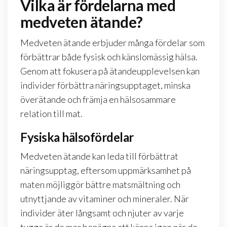
Vilka är fördelarna med
medveten ätande?
Medveten ätande erbjuder många fördelar som
förbättrar både fysisk och känslomässig hälsa.
Genom att fokusera på ätandeupplevelsen kan
individer förbättra näringsupptaget, minska
överätande och främja en hälsosammare
relation till mat.
Fysiska hälsofördelar
Medveten ätande kan leda till förbättrat
näringsupptag, eftersom uppmärksamhet på
maten möjliggör bättre matsmältning och
utnyttjande av vitaminer och mineraler. När
individer äter långsamt och njuter av varje
tugga är de mer benägna att känna igen när de