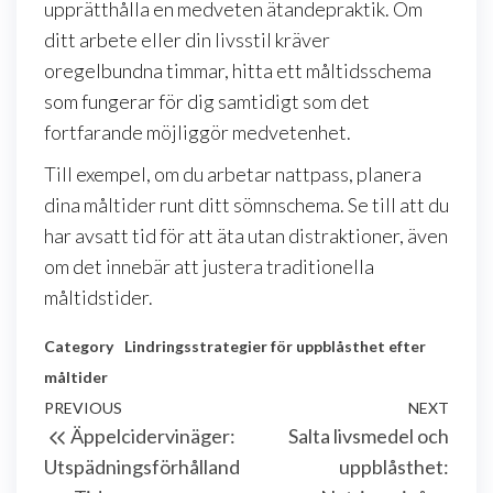
upprätthålla en medveten ätandepraktik. Om
ditt arbete eller din livsstil kräver
oregelbundna timmar, hitta ett måltidsschema
som fungerar för dig samtidigt som det
fortfarande möjliggör medvetenhet.
Till exempel, om du arbetar nattpass, planera
dina måltider runt ditt sömnschema. Se till att du
har avsatt tid för att äta utan distraktioner, även
om det innebär att justera traditionella
måltidstider.
Category
Lindringsstrategier för uppblåsthet efter
måltider
Post
Previous
PREVIOUS
NEXT
Next
Äppelcidervinäger:
Salta livsmedel och
navigation
Post
Post
Utspädningsförhålland
uppblåsthet: