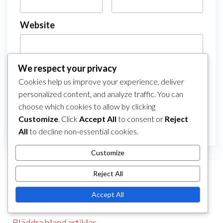
Website
We respect your privacy
Save my name, email, and website in this
Cookies help us improve your experience, deliver
browser for the next time I comment.
personalized content, and analyze traffic. You can
choose which cookies to allow by clicking
Customize
. Click
Accept All
to consent or
Reject
All
to decline non-essential cookies.
Customize
Reject All
LÄNKAR
Accept All
Om
Bläddra bland artiklar