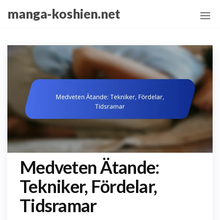
Skip
manga-koshien.net
to
the
content
Medveten Ätande:
Tekniker, Fördelar,
Tidsramar