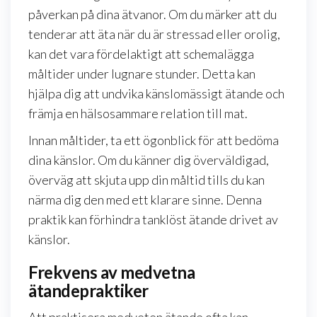
påverkan på dina ätvanor. Om du märker att du
tenderar att äta när du är stressad eller orolig,
kan det vara fördelaktigt att schemalägga
måltider under lugnare stunder. Detta kan
hjälpa dig att undvika känslomässigt ätande och
främja en hälsosammare relation till mat.
Innan måltider, ta ett ögonblick för att bedöma
dina känslor. Om du känner dig överväldigad,
överväg att skjuta upp din måltid tills du kan
närma dig den med ett klarare sinne. Denna
praktik kan förhindra tanklöst ätande drivet av
känslor.
Frekvens av medvetna
ätandepraktiker
Att praktisera medveten ätande ofta kan