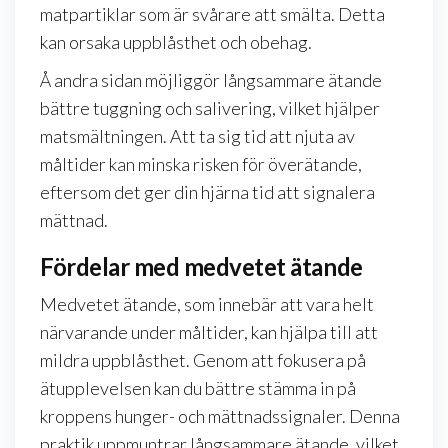
matpartiklar som är svårare att smälta. Detta
kan orsaka uppblåsthet och obehag.
Å andra sidan möjliggör långsammare ätande
bättre tuggning och salivering, vilket hjälper
matsmältningen. Att ta sig tid att njuta av
måltider kan minska risken för överätande,
eftersom det ger din hjärna tid att signalera
mättnad.
Fördelar med medvetet ätande
Medvetet ätande, som innebär att vara helt
närvarande under måltider, kan hjälpa till att
mildra uppblåsthet. Genom att fokusera på
ätupplevelsen kan du bättre stämma in på
kroppens hunger- och mättnadssignaler. Denna
praktik uppmuntrar långsammare ätande, vilket