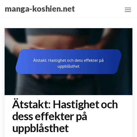
Skip
manga-koshien.net
to
the
content
Ätstakt: Hastighet och
dess effekter på
uppblåsthet