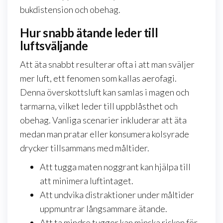
bukdistension och obehag.
Hur snabb ätande leder till
luftsväljande
Att äta snabbt resulterar ofta i att man sväljer
mer luft, ett fenomen som kallas aerofagi.
Denna överskottsluft kan samlas i magen och
tarmarna, vilket leder till uppblåsthet och
obehag. Vanliga scenarier inkluderar att äta
medan man pratar eller konsumera kolsyrade
drycker tillsammans med måltider.
Att tugga maten noggrant kan hjälpa till
att minimera luftintaget.
Att undvika distraktioner under måltider
uppmuntrar långsammare ätande.
Att ta mindre tuggor kan minska risken för