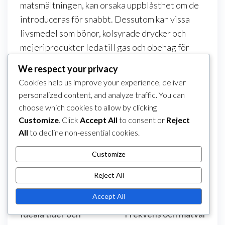
matsmältningen, kan orsaka uppblåsthet om de
introduceras för snabbt. Dessutom kan vissa
livsmedel som bönor, kolsyrade drycker och
mejeriprodukter leda till gas och obehag för
vissa individer.
We respect your privacy
Var medveten om dina matval och hur de
Cookies help us improve your experience, deliver
påverkar din kropp. Att föra en matdagbok kan
personalized content, and analyze traffic. You can
choose which cookies to allow by clicking
hjälpa till att identifiera specifika livsmedel som
Customize
. Click
Accept All
to consent or
Reject
utlöser uppblåsthet, vilket gör att du kan göra
All
to decline non-essential cookies.
informerade kostjusteringar.
Customize
Category
Måltidstiming för uppblåsthet efter
måltider
Reject All
Post
Previous
PREVIOUS
NEXT
Next
Accept All
Middagstider:
Snacking-timing:
navigation
Post
Post
Ideala tider och
Frekvens och matval